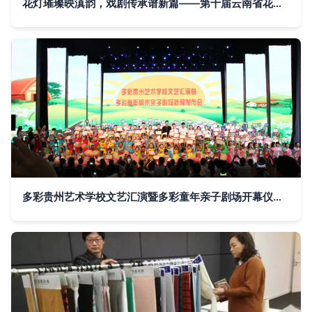
花灯璀璨映滇韵，戏剧传承谱新篇——第十届云南省花灯滇剧艺术周活动综述
多彩贵州艺术学校文艺汇演暨多彩童年亲子剧场开幕仪式成功举办