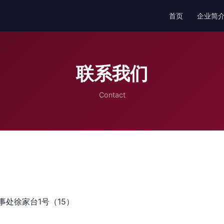
首页
企业简
联系我们
Contact
处徐家台1号（15）