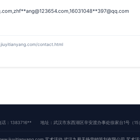
.com
,zhf**
ang@123654.com
,16031048**
397@qq.com
tianyang.com/contact.html
电话：1383716**
地址：武汉市东西湖区辛安渡办事处徐家台1号（15
ww.jiuyitianyang.com
艺术活动
武汉九易天扬营销策划有限公司
艺术活