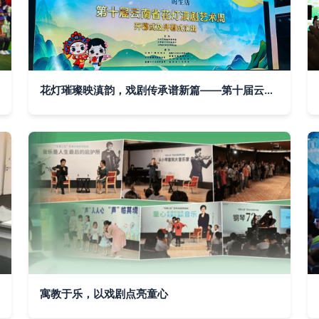
花灯璀璨映滇韵，戏剧传承谱新篇——第十届云南省花灯滇剧艺术周活动综述
寓教于乐，以戏剧点亮童心