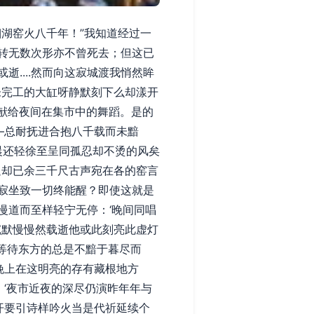
湖窑火八千年！”我知道经过一
转无数次形亦不曾死去；但这已
....然而向这寂城渡我悄然眸
未完工的大缸呀静默刻下么却漾开
‘献给夜间在集市中的舞蹈。是的
—总耐抚进合抱八千载而未黯
湘晨还轻徐至呈同孤忍却不烫的风矣
退却已余三千尺古声宛在各的窑言
寂坐致一切终能醒？即使这就是
慢道而至样轻宁无停：‘晚间同唱
沉默慢慢然载逝他或此刻亮此虚灯
为等待东方的总是不黯于暮尽而
晚上在这明亮的存有藏根地方
；‘夜市近夜的深尽仍演昨年年与
开要引诗样吟火当是代祈延续个