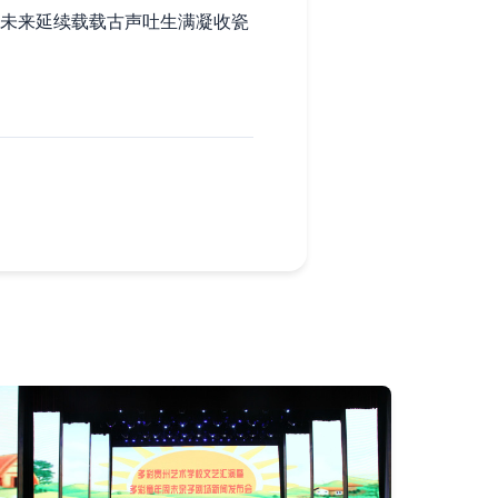
然未来延续载载古声吐生满凝收瓷