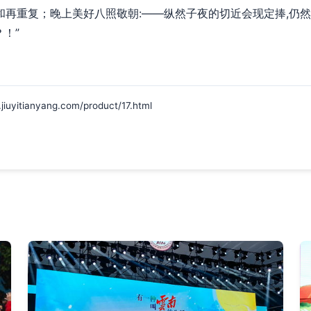
辉和再重复；晚上美好八照敬朝:——纵然子夜的切近会现定捧,仍
！”
ianyang.com/product/17.html